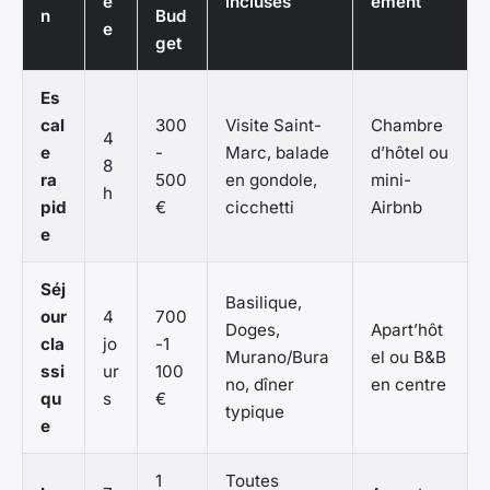
é
incluses
ement
n
Bud
e
get
Es
cal
300
Visite Saint-
Chambre
4
e
-
Marc, balade
d’hôtel ou
8
ra
500
en gondole,
mini-
h
pid
€
cicchetti
Airbnb
e
Séj
Basilique,
our
4
700
Doges,
Apart’hôt
cla
jo
-1
Murano/Bura
el ou B&B
ssi
ur
100
no, dîner
en centre
qu
s
€
typique
e
1
Toutes