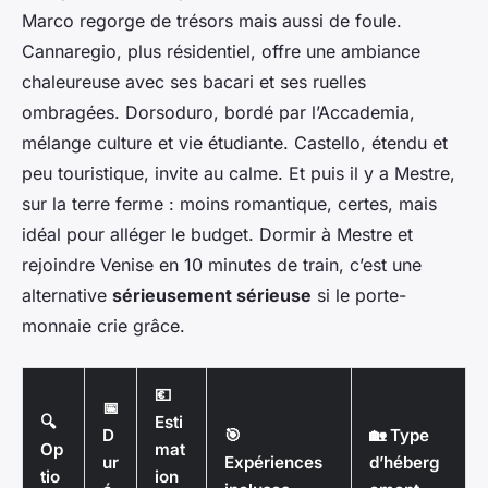
Marco regorge de trésors mais aussi de foule.
Cannaregio, plus résidentiel, offre une ambiance
chaleureuse avec ses
bacari
et ses ruelles
ombragées. Dorsoduro, bordé par l’Accademia,
mélange culture et vie étudiante. Castello, étendu et
peu touristique, invite au calme. Et puis il y a Mestre,
sur la terre ferme : moins romantique, certes, mais
idéal pour alléger le budget. Dormir à Mestre et
rejoindre Venise en 10 minutes de train, c’est une
alternative
sérieusement sérieuse
si le porte-
monnaie crie grâce.
💶
📅
🔍
Esti
D
🎯
🏡 Type
Op
mat
ur
Expériences
d’héberg
tio
ion