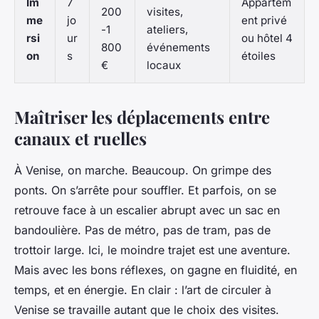
Im
7
Appartem
200
visites,
me
jo
ent privé
-1
ateliers,
rsi
ur
ou hôtel 4
800
événements
on
s
étoiles
€
locaux
Maîtriser les déplacements entre
canaux et ruelles
À Venise, on marche. Beaucoup. On grimpe des
ponts. On s’arrête pour souffler. Et parfois, on se
retrouve face à un escalier abrupt avec un sac en
bandoulière. Pas de métro, pas de tram, pas de
trottoir large. Ici, le moindre trajet est une aventure.
Mais avec les bons réflexes, on gagne en fluidité, en
temps, et en énergie. En clair : l’art de circuler à
Venise se travaille autant que le choix des visites.