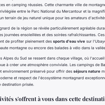
es en camping réussies. Cette charmante ville de montagne
rivilégiée entre le Parc National du Mercantour et la magnif
un terrain de jeu naturel unique pour les amateurs d'activité
nard de la région se révèle particulièrement agréable duran
es journées ensoleillées et des soirées rafraîchissantes. Ces
ent de profiter pleinement des
sports d'eau vive
sur l'Ubay
aute montagne ou encore des balades à vélo dans la vallé
es Alpes du Sud se ressent dans chaque village, où l'accuei
ibue à créer une atmosphère conviviale. Les campings de Ba
cet environnement préservé pour offrir des
séjours nature
mé
 moderne et respect de l'écosystème montagnard exceptionne
e destination prisée.
ivités s'offrent à vous dans cette destinat