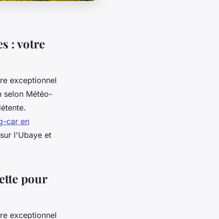
s : votre
dre exceptionnel
n selon Météo-
détente.
g-car en
sur l'Ubaye et
ette pour
dre exceptionnel