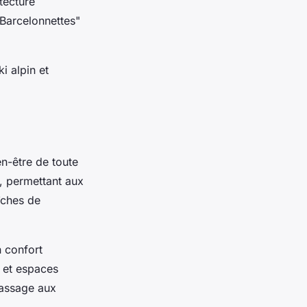
itecture
"Barcelonnettes"
i alpin et
n-être de toute
i, permettant aux
îches de
n confort
s et espaces
passage aux