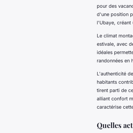
pour des vacanc
d'une position p
l'Ubaye, créant 
Le climat montag
estivale, avec d
idéales permett
randonnées en h
L'authenticité d
habitants contr
tirent parti de 
alliant confort
caractérise cett
Quelles act