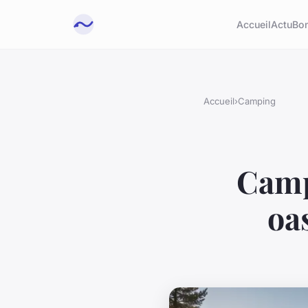
Accueil
Actu
Bon
Accueil
›
Camping
Camp
oa