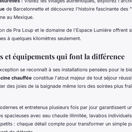
turelles :
Visitez les villages authentiques, explorez l'arch
ue
de Barcelonnette et découvrez l'histoire fascinante des 
tune au Mexique.
tion de Pra Loup et le domaine de l'Espace Lumière offrent sk
ques à quelques kilomètres seulement.
s et équipements qui font la différence
eption se reconnaît à ses installations pensées pour le bie
scine chauffée
constitue l'atout majeur de tout séjour réuss
ter des joies de la baignade même lors des soirées plus fra
odernes et entretenus plusieurs fois par jour garantissent u
s spacieuses avec eau chaude illimitée, lavabos individuel
-petits : chaque détail compte pour transformer un simple 
ment de détente.