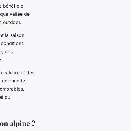
 bénéficie
ique vallée de
s outdoor.
t la saison
 conditions
e, des
e.
l chaleureux des
rcelonnette
morables,
l qui
ion alpine ?