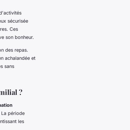
d'activités
eux sécurisée
bres. Ces
ve son bonheur.
on des repas.
en achalandée et
es sans
ilial ?
pation
. La période
ntissant les