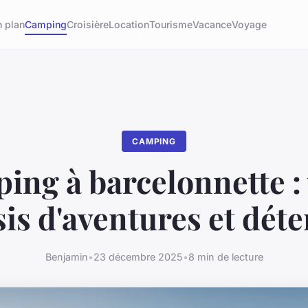
 plan
Camping
Croisière
Location
Tourisme
Vacance
Voyage
CAMPING
ing à barcelonnette : 
sis d'aventures et déte
Benjamin
•
23 décembre 2025
•
8 min de lecture