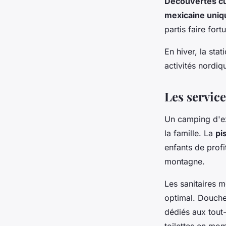
Découvertes cul
mexicaine uniq
partis faire for
En hiver, la sta
activités nordi
Les service
Un camping d'exc
la famille. La
pi
enfants de profi
montagne.
Les sanitaires m
optimal. Douche
dédiés aux tout
toilettes en mo