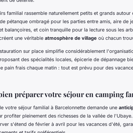
irs familial rassemble naturellement petits et grands autour 
 de pétanque ombragé pour les parties entre amis, aire de j
 balançoires, et coin tranquille pour la lecture sous les ar
réent une véritable
atmosphère de village
où chacun trou
stauration sur place simplifie considérablement l'organisati
proposant des spécialités locales, épicerie de dépannage bi
de pain frais chaque matin : tout est prévu pour des vacanc
en préparer votre séjour en camping fam
de votre séjour familial à Barcelonnette demande une
antici
 profiter pleinement des richesses de la vallée de l'Ubaye
rver s'étend de février à avril pour les vacances d'été, gara
ements et tarifs préférentiels.