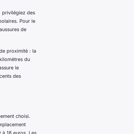
 privilégiez des
olaires. Pour le
aussures de
de proximité : la
kilomètres du
assure le
scents des
gement choisi.
emplacement
 à 18 euros. Les