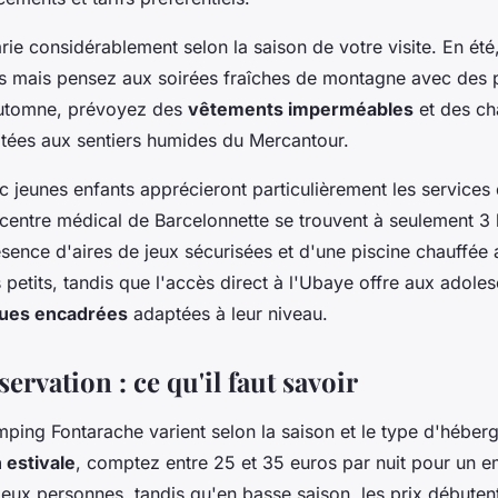
ie considérablement selon la saison de votre visite. En été,
s mais pensez aux soirées fraîches de montagne avec des p
automne, prévoyez des
vêtements imperméables
et des ch
ées aux sentiers humides du Mercantour.
c jeunes enfants apprécieront particulièrement les services 
 centre médical de Barcelonnette se trouvent à seulement 3 
sence d'aires de jeux sécurisées et d'une piscine chauffée 
 petits, tandis que l'accès direct à l'Ubaye offre aux adole
iques encadrées
adaptées à leur niveau.
servation : ce qu'il faut savoir
mping Fontarache varient selon la saison et le type d'héber
 estivale
, comptez entre 25 et 35 euros par nuit pour un 
eux personnes, tandis qu'en basse saison, les prix débutent