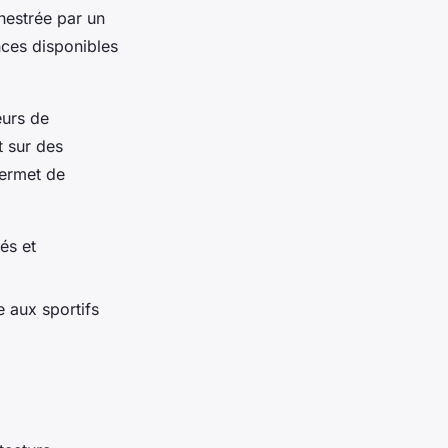
chestrée par un
nces disponibles
eurs de
t sur des
permet de
és et
 aux sportifs