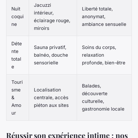
Jacuzzi
Nuit
Liberté totale,
intérieur,
coqui
anonymat,
éclairage rouge,
ne
ambiance sensuelle
miroirs
Déte
Sauna privatif,
Soins du corps,
nte
balnéo, douche
relaxation
total
sensorielle
profonde, bien-être
e
Touri
Balades,
sme
Localisation
découverte
&
centrale, accès
culturelle,
Amo
piéton aux sites
gastronomie locale
ur
Réussir son expérience intime : nos