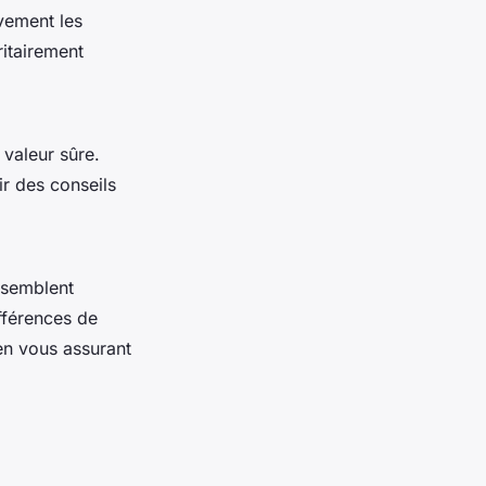
ivement les
ritairement
valeur sûre.
ir des conseils
assemblent
fférences de
 en vous assurant