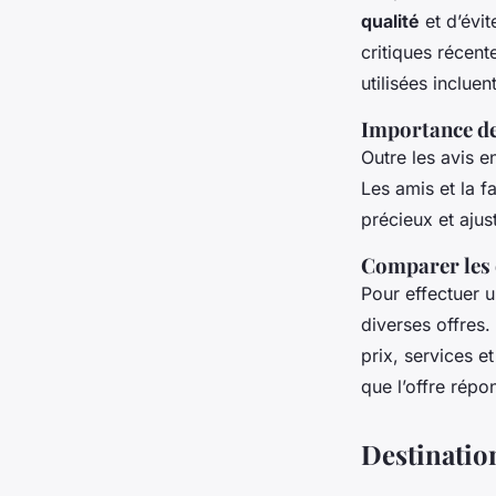
qualité
et d’évit
critiques récent
utilisées inclue
Importance d
Outre les avis e
Les amis et la f
précieux et ajus
Comparer les o
Pour effectuer 
diverses offres.
prix, services e
que l’offre rép
Destinatio