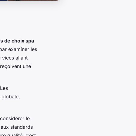
es de choix spa
ar examiner les
vices allant
 reçoivent une
 Les
 globale,
 considérer le
t aux standards
re qualité, c’est