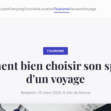
 plan
Camping
Croisière
Location
Tourisme
Vacance
Voyage
TOURISME
t bien choisir son s
d'un voyage
Benjamin
•
13 mars 2025
•
5 min de lecture