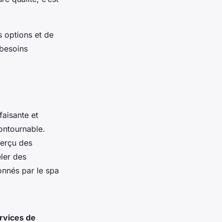
s options et de
 besoins
faisante et
contournable.
perçu des
ler des
ionnés par le spa
ervices de