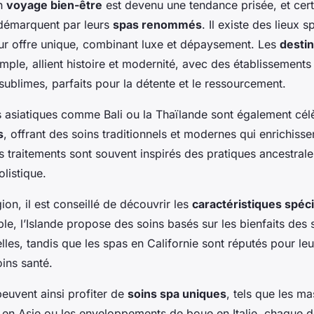
un
voyage bien-être
est devenu une tendance prisée, et cer
 démarquent par leurs
spas renommés
. Il existe des lieux 
eur offre unique, combinant luxe et dépaysement. Les
destin
ple, allient histoire et modernité, avec des établissements
sublimes, parfaits pour la détente et le ressourcement.
s asiatiques comme Bali ou la Thaïlande sont également cél
s
, offrant des soins traditionnels et modernes qui enrichisse
rs traitements sont souvent inspirés des pratiques ancestrale
olistique.
on, il est conseillé de découvrir les
caractéristiques spéc
le, l’Islande propose des soins basés sur les bienfaits des
lles, tandis que les spas en Californie sont réputés pour le
ins santé.
euvent ainsi profiter de
soins spa uniques
, tels que les m
 en Asie ou les enveloppements de boue en Italie, chaque d