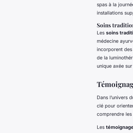
spas à la journé
installations su
Soins traditi
Les
soins tradi
médecine ayurvé
incorporent des
de la luminothé
unique axée sur 
Témoignage
Dans l’univers d
clé pour oriente
comprendre les p
Les
témoignage