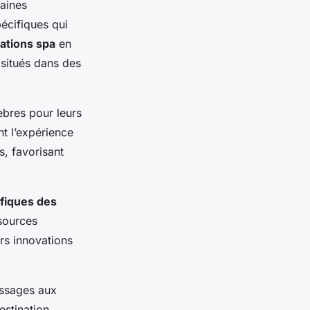
taines
spécifiques qui
ations spa
en
 situés dans des
èbres pour leurs
nt l’expérience
s, favorisant
ifiques des
 sources
urs innovations
assages aux
estination