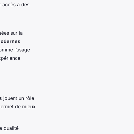
t accès à des
ées sur la
modernes
comme l’usage
xpérience
s
jouent un rôle
ermet de mieux
a qualité