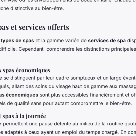
che distinctive au bien-être.
as et services offerts
s
types de spas
et la gamme variée de
services de spa
disp
difficile. Cependant, comprendre les distinctions principales 
vs spas économiques
e
se distinguent par leur cadre somptueux et un large évent
qués, allant des soins du visage haut de gamme aux massag
as économiques
sont plus accessibles financièrement et of
els de qualité sans pour autant compromettre le bien-être.
t spas à la journée
r
permettent une pause détente au milieu de la routine quot
es adaptés à ceux ayant un emploi du temps chargé. En com