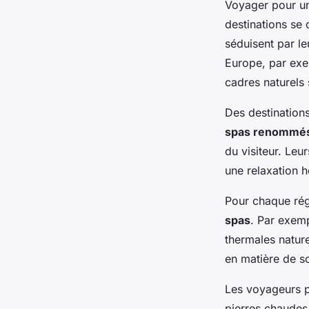
Voyager pour 
destinations se
séduisent par l
Europe, par exem
cadres naturels 
Des destination
spas renommé
du visiteur. Leu
une relaxation h
Pour chaque régi
spas
. Par exemp
thermales nature
en matière de so
Les voyageurs p
pierres chaudes