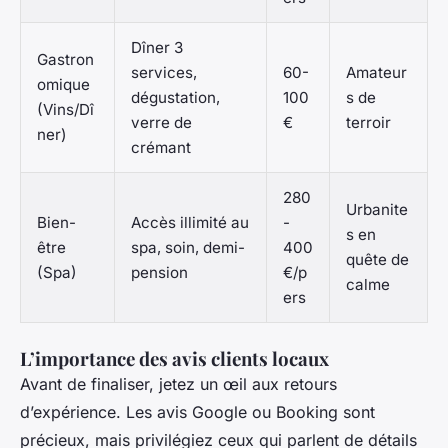
Dîner 3
Gastron
services,
60-
Amateur
omique
dégustation,
100
s de
(Vins/Dî
verre de
€
terroir
ner)
crémant
280
Urbanite
Bien-
Accès illimité au
-
s en
être
spa, soin, demi-
400
quête de
(Spa)
pension
€/p
calme
ers
L’importance des avis clients locaux
Avant de finaliser, jetez un œil aux retours
d’expérience. Les avis Google ou Booking sont
précieux, mais privilégiez ceux qui parlent de détails