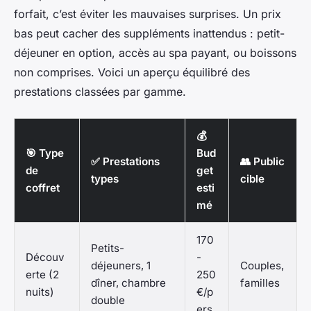
forfait, c’est éviter les mauvaises surprises. Un prix
bas peut cacher des suppléments inattendus : petit-
déjeuner en option, accès au spa payant, ou boissons
non comprises. Voici un aperçu équilibré des
prestations classées par gamme.
💰
🎯 Type
Bud
✅ Prestations
👥 Public
de
get
types
cible
coffret
esti
mé
170
Petits-
Découv
-
déjeuners, 1
Couples,
erte (2
250
dîner, chambre
familles
nuits)
€/p
double
ers