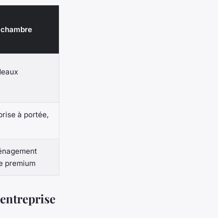
n chambre
ideaux
prise à portée,
ménagement
ie premium
entreprise