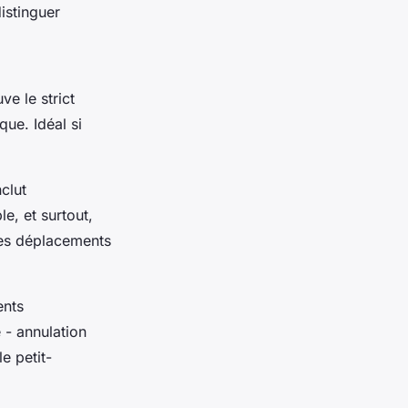
istinguer
e le strict
ue. Idéal si
nclut
e, et surtout,
 les déplacements
ents
 - annulation
e petit-