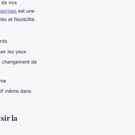
t de vos
reprises
est une
s et flexibilité
urds
uer les yeux
 de changement de
rme
tif même dans
ir la