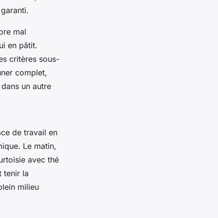
garanti.
mbre mal
i en pâtit.
es critères sous-
uner complet,
 dans un autre
ce de travail en
mique. Le matin,
urtoisie avec thé
 tenir la
lein milieu