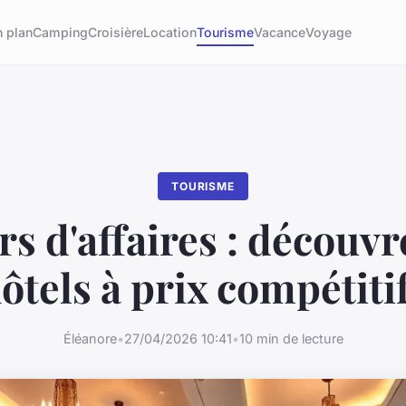
 plan
Camping
Croisière
Location
Tourisme
Vacance
Voyage
TOURISME
rs d'affaires : découvr
ôtels à prix compétiti
Éléanore
•
27/04/2026 10:41
•
10 min de lecture