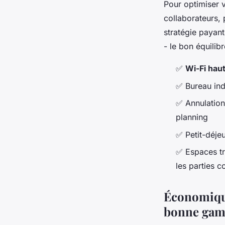
Pour optimiser 
collaborateurs,
stratégie payante
- le bon équilib
✅
Wi-Fi haut 
✅ Bureau indi
✅ Annulation
planning
✅ Petit-déje
✅ Espaces tr
les parties
Économique
bonne gam