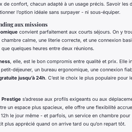
x de confort, chacun adapté à un usage précis. Savoir les d
ionner l’option idéale sans surpayer - ni sous-équiper.
anding aux missions
nomique
convient parfaitement aux courts séjours. On y trouv
 chambre calme, une literie correcte, et une connexion basiq
que quelques heures entre deux réunions.
ness
, elle, est le bon compromis entre qualité et prix. Elle i
 petit-déjeuner, un bureau ergonomique, une connexion fiabl
gratuite jusqu’à 24h
. C’est le choix le plus populaire pour
e
Prestige
s’adresse aux profils exigeants ou aux déplacem
tre un espace plus spacieux, elle offre une flexibilité accrue
 12h le jour même - et parfois, un service en chambre pour l
it plus apprécié quand on arrive tard ou qu’on repart tôt.