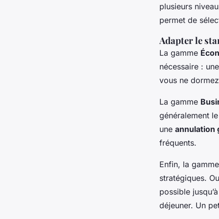
plusieurs niveau
permet de sélect
Adapter le st
La gamme
Éco
nécessaire : une
vous ne dormez 
La gamme
Busi
généralement le
une
annulation 
fréquents.
Enfin, la gamm
stratégiques. Ou
possible jusqu’à
déjeuner. Un pet