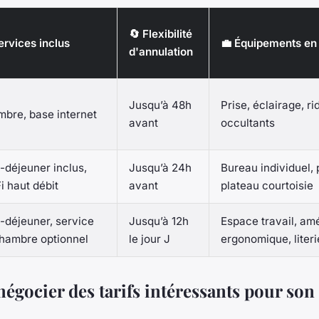
🔄 Flexibilité
Services inclus
💼 Équipements e
d'annulation
Jusqu’à 48h
Prise, éclairage, r
bre, base internet
avant
occultants
t-déjeuner inclus,
Jusqu’à 24h
Bureau individuel, 
i haut débit
avant
plateau courtoisie
t-déjeuner, service
Jusqu’à 12h
Espace travail, a
hambre optionnel
le jour J
ergonomique, liter
gocier des tarifs intéressants pour son 