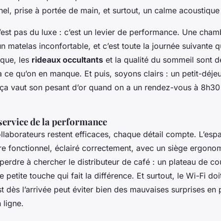
el, prise à portée de main, et surtout, un calme acoustique 
’est pas du luxe : c’est un levier de performance. Une cha
n matelas inconfortable, et c’est toute la journée suivante qu
ique, les
rideaux occultants
et la qualité du sommeil sont d
à ce qu’on en manque. Et puis, soyons clairs : un petit-déje
 ça vaut son pesant d’or quand on a un rendez-vous à 8h30
service de la performance
laborateurs restent efficaces, chaque détail compte. L’espa
re fonctionnel, éclairé correctement, avec un siège ergono
erdre à chercher le distributeur de café : un plateau de co
e petite touche qui fait la différence. Et surtout, le Wi-Fi doit
st dès l’arrivée peut éviter bien des mauvaises surprises en p
 ligne.