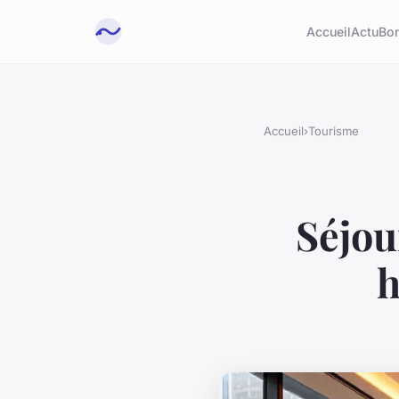
Accueil
Actu
Bon
Accueil
›
Tourisme
Séjou
h