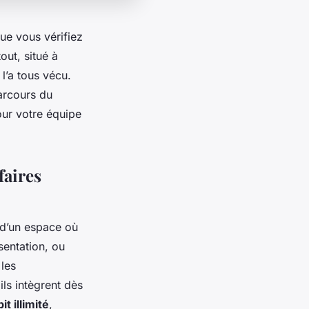
que vous vérifiez
out, situé à
l’a tous vécu.
arcours du
our votre équipe
faires
 d’un espace où
sentation, ou
 les
ls intègrent dès
t illimité
,