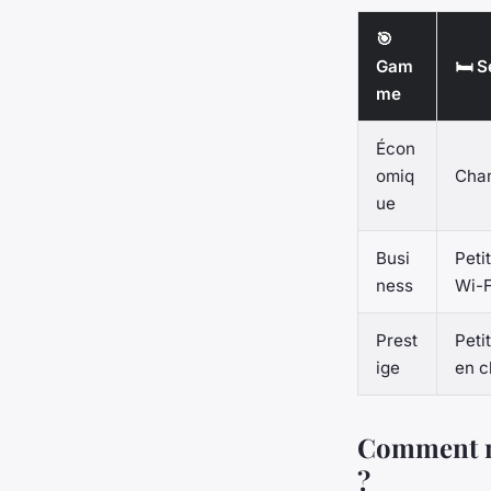
🎯
Gam
🛏️ 
me
Écon
omiq
Cham
ue
Busi
Peti
ness
Wi-F
Prest
Peti
ige
en c
Comment né
?